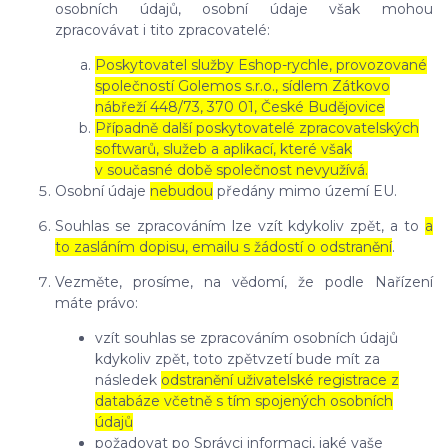
osobních údajů, osobní údaje však mohou
zpracovávat i tito zpracovatelé:
Poskytovatel služby Eshop-rychle, provozované
společností Golemos s.r.o., sídlem Zátkovo
nábřeží 448/73, 370 01, České Budějovice
Případně další poskytovatelé zpracovatelských
softwarů, služeb a aplikací, které však
v současné době společnost nevyužívá.
Osobní údaje
nebudou
předány mimo území EU.
Souhlas se zpracováním lze vzít kdykoliv zpět, a to
a
to zasláním dopisu, emailu s žádostí o odstranění
.
Vezměte, prosíme, na vědomí, že podle Nařízení
máte právo:
vzít souhlas se zpracováním osobních údajů
kdykoliv zpět, toto zpětvzetí bude mít za
následek
odstranění uživatelské registrace z
databáze včetně s tím spojených osobních
údajů
požadovat po Správci informaci, jaké vaše