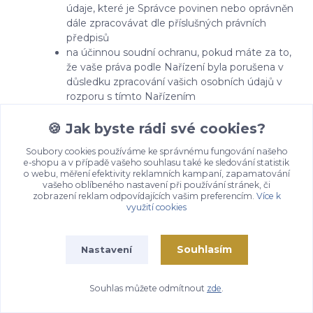
údaje, které je Správce povinen nebo oprávněn
dále zpracovávat dle příslušných právních
předpisů
na účinnou soudní ochranu, pokud máte za to,
že vaše práva podle Nařízení byla porušena v
důsledku zpracování vašich osobních údajů v
rozporu s tímto Nařízením
v případě pochybností o dodržování povinností
souvisejících se zpracováním osobních údajů se
🍪 Jak byste rádi své cookies?
obrátit na Správce nebo na Úřad pro ochranu
Soubory cookies používáme ke správnému fungování našeho
osobních údajů
e-shopu a v případě vašeho souhlasu také ke sledování statistik
o webu, měření efektivity reklamních kampaní, zapamatování
Souhlas se zpracováním
vašeho oblíbeného nastavení při používání stránek, či
zobrazení reklam odpovídajících vašim preferencím.
Více k
využití cookies
osobních údajů pro účely
zaslání dotazníku
Souhlasím
Nastavení
zákaznické spokojenosti od
Zboží.cz
Souhlas můžete odmítnout
zde
.