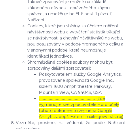
Takové zpracování je možné na základě
zákonného důvodu - oprávněného zájmu
správce, a umožňuje ho čl. 6 odst. 1 písm. f)
Nařízení.
Cookies, které jsou sbírány za účelem měření
návštěvnosti webu a vytváření statistik týkající
se návštěvnosti a chování návštěvníků na webu,
jsou posuzovány v podobě hromadného celku a
v anonymní podobě, která neumožňuje
identifikaci jednotlivce.
Shromážděné cookies soubory mohou být
zpracovány dalšími zpracovateli:
Poskytovatelem služby Google Analytics,
provozované společností Google Inc.,
sídlem 1600 Amphitheatre Parkway,
Mountain View, CA 94043, USA
……………………………………………………..… (zde
vyjmenujte své zpracovatele – pro účely
tohoto dokumentu zejména Google
Analytics, popř. Externí mailingový nástroj)
Vezměte, prosíme, na vědomí, že podle Nařízení
máte právo: