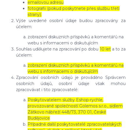
emailovou adresu
fotografii (pokud poskytnete přes službu třetí
strany).
Výše uvedené osobní údaje budou zpracovány za
účelem:
zobrazení diskuzních příspěvků a komentářů na
webu s informacemi o diskutujícím
Souhlas udělujete na zpracování po dobu
10 let
a to za
účelem:
zobrazení diskuzních příspěvků a komentářů na
webu s informacemi o diskutujícím
Zpracování osobních údajů je prováděno Správcem
osobních údajů, osobní údaje však mohou
zpracovávat i tito zpracovatelé:
Poskytovatelem služby Eshop-rychle,
provozované společností Golemos s.r.o., sídlem
Zátkovo nábřeží 448/73, 370 01, České
Budějovice
Případně další poskytovatelé zpracovatelských