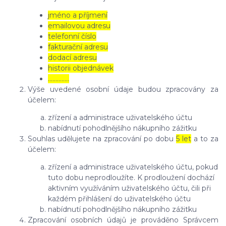
jméno a příjmení
emailovou adresu
telefonní číslo
fakturační adresu
dodací adresu
historii objednávek
…………..
Výše uvedené osobní údaje budou zpracovány za
účelem:
zřízení a administrace uživatelského účtu
nabídnutí pohodlnějšího nákupního zážitku
Souhlas udělujete na zpracování po dobu
5 let
a to za
účelem:
zřízení a administrace uživatelského účtu, pokud
tuto dobu neprodloužíte. K prodloužení dochází
aktivním využíváním uživatelského účtu, čili při
každém přihlášení do uživatelského účtu
nabídnutí pohodlnějšího nákupního zážitku
Zpracování osobních údajů je prováděno Správcem