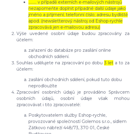
……… v případě externích e-mailových nástrojů
nezapomeňte doplnit případné další údaje jako
jméno a příjmení; telefonní číslo; adresu bydliště
apod. (newsletterový nástroj od Eshop-rychle
zpracovává jen e-mailovou adresu)
Výše uvedené osobní údaje budou zpracovány za
účelem:
zařazení do databáze pro zasílání online
obchodních sdělení.
Souhlas udělujete na zpracování po dobu
3 let
a to za
účelem:
zasílání obchodních sdělení, pokud tuto dobu
neprodloužíte
Zpracování osobních údajů je prováděno Správcem
osobních údajů, osobní údaje však mohou
zpracovávat i tito zpracovatelé:
Poskytovatelem služby Eshop-rychle,
provozované společností Golemos s.r.o., sídlem
Zátkovo nábřeží 448/73, 370 01, České