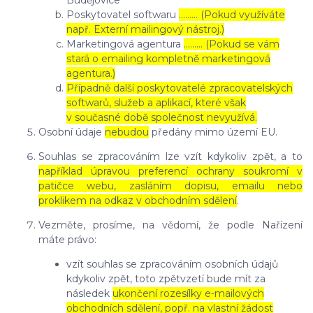
Budějovice
Poskytovatel softwaru
……… (Pokud využíváte
např. Externí mailingový nástroj.)
Marketingová agentura
……… (Pokud se vám
stará o emailing kompletně marketingová
agentura.)
Případně další poskytovatelé zpracovatelských
softwarů, služeb a aplikací, které však
v současné době společnost nevyužívá.
Osobní údaje
nebudou
předány mimo území EU.
Souhlas se zpracováním lze vzít kdykoliv zpět, a to
například úpravou preferencí ochrany soukromí v
patičce webu, zasláním dopisu, emailu nebo
proklikem na odkaz v obchodním sdělení
.
Vezměte, prosíme, na vědomí, že podle Nařízení
máte právo:
vzít souhlas se zpracováním osobních údajů
kdykoliv zpět, toto zpětvzetí bude mít za
následek
ukončení rozesílky e-mailových
obchodních sdělení, popř. na vlastní žádost