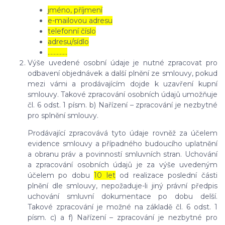
jméno, příjmení
e-mailovou adresu
telefonní číslo
adresu/sídlo
………....
Výše uvedené osobní údaje je nutné zpracovat pro
odbavení objednávek a další plnění ze smlouvy, pokud
mezi vámi a prodávajícím dojde k uzavření kupní
smlouvy. Takové zpracování osobních údajů umožňuje
čl. 6 odst. 1 písm. b) Nařízení – zpracování je nezbytné
pro splnění smlouvy.
Prodávající zpracovává tyto údaje rovněž za účelem
evidence smlouvy a případného budoucího uplatnění
a obranu práv a povinností smluvních stran. Uchování
a zpracování osobních údajů je za výše uvedeným
účelem po dobu
10 let
od realizace poslední části
plnění dle smlouvy, nepožaduje-li jiný právní předpis
uchování smluvní dokumentace po dobu delší.
Takové zpracování je možné na základě čl. 6 odst. 1
písm. c) a f) Nařízení – zpracování je nezbytné pro