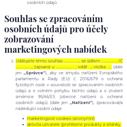
osobních údajů
Souhlas se zpracováním
osobních údajů pro účely
zobrazování
marketingových nabídek
Udělujete tímto souhlas ……………..., se sídlem ………………, IČ
………………., zapsaná u ………………… , oddíl …, vložka …..
(dále
jen
„Správce“
), aby ve smyslu nařízení Evropského
parlamentu a Rady (EU) č. 2016/679 o ochraně
fyzických osob v souvislosti se zpracováním osobních
údajů a o volném pohybu těchto údajů a o zrušení
směrnice 95/46/ES (obecné nařízení o ochraně
osobních údajů) (dále jen
„Nařízení“
), zpracovával/a
následující osobní údaje:
marketingové cookies (anonymní)
aktivita uživatele (prohlížené produkty a stránky,