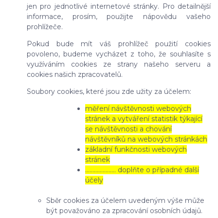
jen pro jednotlivé internetové stránky. Pro detailnější
informace, prosím, použijte nápovědu vašeho
prohlížeče.
Pokud bude mít váš prohlížeč použití cookies
povoleno, budeme vycházet z toho, že souhlasíte s
využíváním cookies ze strany našeho serveru a
cookies našich zpracovatelů.
Soubory cookies, které jsou zde užity za účelem:
měření návštěvnosti webových
stránek a vytváření statistik týkající
se návštěvnosti a chování
návštěvníků na webových stránkách
základní funkčnosti webových
stránek
………………… doplňte o případné další
účely
Sběr cookies za účelem uvedeným výše může
být považováno za zpracování osobních údajů.