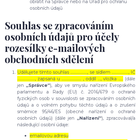
obrátit na Správce nebo na Úřad pro ochranu
osobních údajů
Souhlas se zpracováním
osobních údajů pro účely
rozesílky e-mailových
obchodních sdělení
Udělujete tímto souhlas ……………..., se sídlem ………………, IČ
………………., zapsaná u ………………… , oddíl …, vložka …..
(dále
jen
„Správce“
), aby ve smyslu nařízení Evropského
parlamentu a Rady (EU) č. 2016/679 o ochraně
fyzických osob v souvislosti se zpracováním osobních
údajů a o volném pohybu těchto údajů a o zrušení
směrnice 95/46/ES (obecné nařízení o ochraně
osobních údajů) (dále jen
„Nařízení“
), zpracovával/a
následující osobní údaje:
emailovou adresu