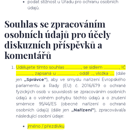
podat stížnost u Úřadu pro ochranu osobních
údajů.
Souhlas se zpracováním
osobních údajů pro účely
diskuzních příspěvků a
komentářů
Udělujete tímto souhlas ……………..., se sídlem ………………, IČ
………………., zapsaná u ………………… , oddíl …, vložka …..
(dále
jen
„Správce“
), aby ve smyslu nařízení Evropského
parlamentu a Rady (EU) č. 2016/679 o ochraně
fyzických osob v souvislosti se zpracováním osobních
údajů a o volném pohybu těchto údajů a o zrušení
směrnice 95/46/ES (obecné nařízení o ochraně
osobních údajů) (dále jen
„Nařízení“
), zpracovával/a
následující osobní údaje:
jméno / přezdívku