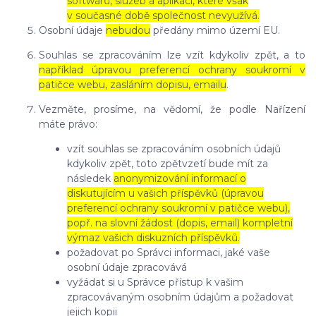
softwarů, služeb a aplikací, které však
v současné době společnost nevyužívá.
Osobní údaje
nebudou
předány mimo území EU.
Souhlas se zpracováním lze vzít kdykoliv zpět, a to
například úpravou preferencí ochrany soukromí v
patičce webu, zasláním dopisu, emailu
.
Vezměte, prosíme, na vědomí, že podle Nařízení
máte právo:
vzít souhlas se zpracováním osobních údajů
kdykoliv zpět, toto zpětvzetí bude mít za
následek
anonymizování informací o
diskutujícím u vašich příspěvků (úpravou
preferencí ochrany soukromí v patičce webu),
popř. na slovní žádost (dopis, email) kompletní
výmaz vašich diskuzních příspěvků.
požadovat po Správci informaci, jaké vaše
osobní údaje zpracovává
vyžádat si u Správce přístup k vašim
zpracovávaným osobním údajům a požadovat
jejich kopii