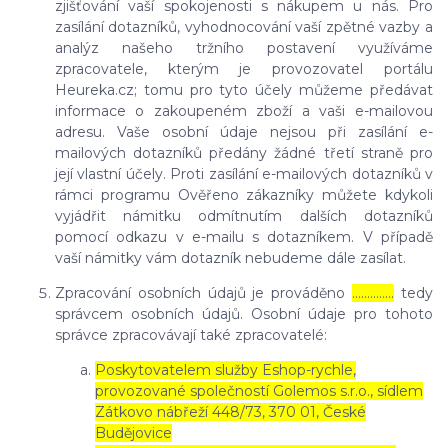
zjišťování vaší spokojenosti s nákupem u nás. Pro
zasílání dotazníků, vyhodnocování vaší zpětné vazby a
analýz našeho tržního postavení využíváme
zpracovatele, kterým je provozovatel portálu
Heureka.cz; tomu pro tyto účely můžeme předávat
informace o zakoupeném zboží a vaši e-mailovou
adresu. Vaše osobní údaje nejsou při zasílání e-
mailových dotazníků předány žádné třetí straně pro
její vlastní účely. Proti zasílání e-mailových dotazníků v
rámci programu Ověřeno zákazníky můžete kdykoli
vyjádřit námitku odmítnutím dalších dotazníků
pomocí odkazu v e-mailu s dotazníkem. V případě
vaší námitky vám dotazník nebudeme dále zasílat.
Zpracování osobních údajů je prováděno
…………..
tedy
správcem osobních údajů. Osobní údaje pro tohoto
správce zpracovávají také zpracovatelé:
Poskytovatelem služby Eshop-rychle,
provozované společností Golemos s.r.o., sídlem
Zátkovo nábřeží 448/73, 370 01, České
Budějovice