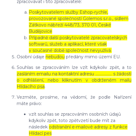
zpracovávat i tito zpracovatelé:
Poskytovatelem služby Eshop-rychle,
provozované společností Golemos s.r.o., sídlem
Zátkovo nábřeží 448/73, 370 01, České
Budějovice
Případně další poskytovatelé zpracovatelských
softwarů, služeb a aplikací, které však
v současné době společnost nevyužívá.
Osobní údaje
nebudou
předány mimo území EU.
Souhlas se zpracováním lze vzít kdykoliv zpět, a to
zasláním emailu na kontaktní adresu ..……………. s žádostí
o odhlášení, nebo kliknutím v obdrženém mailu
Hlídacího psa
.
Vezměte, prosíme, na vědomí, že podle Nařízení
máte právo:
vzít souhlas se zpracováním osobních údajů
kdykoliv zpět, toto zpětvzetí bude mít za
následek
odstranění e-mailové adresy z funkce
Hlídací pes