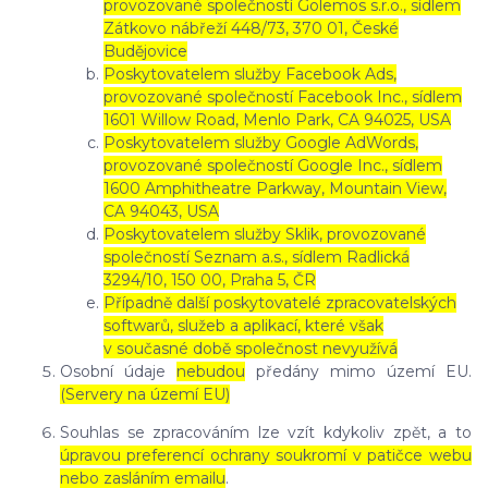
provozované společností Golemos s.r.o., sídlem
Zátkovo nábřeží 448/73, 370 01, České
Budějovice
Poskytovatelem služby Facebook Ads,
provozované společností Facebook Inc., sídlem
1601 Willow Road, Menlo Park, CA 94025, USA
Poskytovatelem služby Google AdWords,
provozované společností Google Inc., sídlem
1600 Amphitheatre Parkway, Mountain View,
CA 94043, USA
Poskytovatelem služby Sklik, provozované
společností Seznam a.s., sídlem Radlická
3294/10, 150 00, Praha 5, ČR
Případně další poskytovatelé zpracovatelských
softwarů, služeb a aplikací, které však
v současné době společnost nevyužívá
Osobní údaje
nebudou
předány mimo území EU.
(Servery na území EU)
Souhlas se zpracováním lze vzít kdykoliv zpět, a to
úpravou preferencí ochrany soukromí v patičce webu
nebo zasláním emailu
.