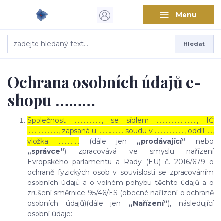
Menu
Hledat
Ochrana osobních údajů e-
shopu ………
Společnost ………………., se sídlem ………………………, IČ
…………………, zapsaná u …………….. soudu v ……………….., oddíl ….,
vložka …………..
(dále jen
„prodávající“
nebo
„správce“
) zpracovává ve smyslu nařízení
Evropského parlamentu a Rady (EU) č. 2016/679 o
ochraně fyzických osob v souvislosti se zpracováním
osobních údajů a o volném pohybu těchto údajů a o
zrušení směrnice 95/46/ES (obecné nařízení o ochraně
osobních údajů)(dále jen
„Nařízení“
), následující
osobní údaje: