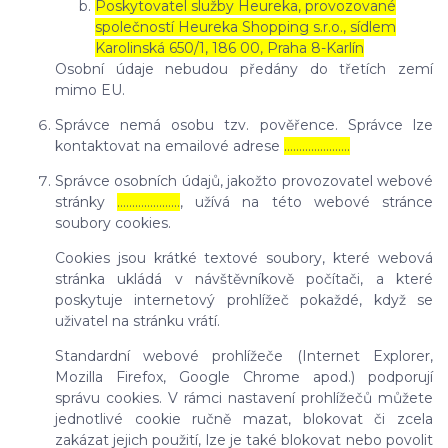
Poskytovatel služby Heureka, provozované
společností Heureka Shopping s.r.o., sídlem
Karolinská 650/1, 186 00, Praha 8-Karlín
Osobní údaje nebudou předány do třetích zemí
mimo EU.
Správce nemá osobu tzv. pověřence. Správce lze
kontaktovat na emailové adrese
………………….
Správce osobních údajů, jakožto provozovatel webové
stránky
…………………
, užívá na této webové stránce
soubory cookies.
Cookies jsou krátké textové soubory, které webová
stránka ukládá v návštěvníkově počítači, a které
poskytuje internetový prohlížeč pokaždé, když se
uživatel na stránku vrátí.
Standardní webové prohlížeče (Internet Explorer,
Mozilla Firefox, Google Chrome apod.) podporují
správu cookies. V rámci nastavení prohlížečů můžete
jednotlivé cookie ručně mazat, blokovat či zcela
zakázat jejich použití, lze je také blokovat nebo povolit