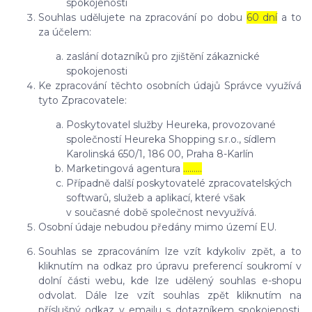
spokojenosti
Souhlas udělujete na zpracování po dobu
60 dní
a to
za účelem:
zaslání dotazníků pro zjištění zákaznické
spokojenosti
Ke zpracování těchto osobních údajů Správce využívá
tyto Zpracovatele:
Poskytovatel služby Heureka, provozované
společností Heureka Shopping s.r.o., sídlem
Karolinská 650/1, 186 00, Praha 8-Karlín
Marketingová agentura
………
Případně další poskytovatelé zpracovatelských
softwarů, služeb a aplikací, které však
v současné době společnost nevyužívá.
Osobní údaje nebudou předány mimo území EU.
Souhlas se zpracováním lze vzít kdykoliv zpět, a to
kliknutím na odkaz pro úpravu preferencí soukromí v
dolní části webu, kde lze udělený souhlas e-shopu
odvolat. Dále lze vzít souhlas zpět kliknutím na
příslušný odkaz v emailu s dotazníkem spokojenosti.