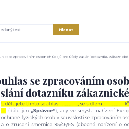
Hledat
hlas se zpracováním osobních údajů pro účely zaslání dotazníku zákaznické 
uhlas se zpracováním osob
slání dotazníku zákaznické
Udělujete tímto souhlas ……………..., se sídlem ………………, I
…..
(dále jen
„Správce“
), aby ve smyslu nařízení Evr
ochraně fyzických osob v souvislosti se zpracováním 
a o zrušení směrnice 95/46/ES (obecné nařízení o o