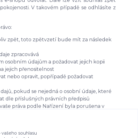
s e-shopu odvolat. Dále lze vzít souhlas zpět
pokojenosti. V takovém případě se odhlásíte z
rávo:
iv zpět, toto zpětvzetí bude mít za následek
údaje zpracovává
ým osobním údajům a požadovat jejich kopii
jejich přenositelnost
at nebo opravit, popřípadě požadovat
dajů, pokud se nejedná o osobní údaje, které
t dle příslušných právních předpisů
vaše práva podle Nařízení byla porušena v
poru s tímto Nařízením
uvisejících se zpracováním osobních údajů se
bních údajů
 vašeho souhlasu