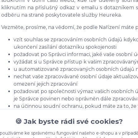
soukromí v dolní části webu, kde lze udělený souhla
kliknutím na příslušný odkaz v emailu s dotazníkem s
odběru na straně poskytovatele služby Heureka.
Vezměte, prosíme, na vědomí, že podle Nařízení máte p
vzít souhlas se zpracováním osobních údajů kdykol
ukončení zasílání dotazníku spokojenosti
požadovat po Správci informaci, jaké vaše osobní 
vyžádat si u Správce přístup k vašim zpracovávan
u automatizovaně zpracovaných osobních údajů na 
nechat vaše zpracovávané osobní údaje aktualizov
omezení jejich zpracování
požadovat po společnosti výmaz vašich osobních ú
je Správce povinen nebo oprávněn dále zpracováva
na účinnou soudní ochranu, pokud máte za to, že 
důsledku zpracování vašich osobních údajů v roz
🍪 Jak byste rádi své cookies?
v případě pochybností o dodržování povinností so
obrátit na Správce nebo na Úřad pro ochranu oso
 používáme ke správnému fungování našeho e-shopu a v případě