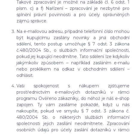
Takové zpracování je možné na základě čl. 6 odst. 1
písm. c) a f) Nařízení – zpracování je nezbytné pro
splnění právní povinnosti a pro účely oprávněných
zájmů správce.
Na e-mailovou adresu, případně telefonní číslo mohou
být kupujícímu zasílány novinky a jiná obchodní
sdělení, tento postup umožňuje § 7 odst. 3 zákona
č.480/2004 Sb., o službách informační společnosti,
pokud jej kupující neodmítne. Tato sdělení lze kdykoliv
jakýmkoliv způsobem – například zasláním e-mailu
nebo proklikem na odkaz v obchodním sdělení –
odhlásit.
Vaši spokojenost s nákupem zjišťujeme
prostřednictvím e-mailových dotazníků v rámci
programu Ověřeno zákazníky, do něhož je náš e-shop
zapojen. Ty vám zasíláme pokaždé, když u nás
nakoupíte, pokud ve smyslu § 7 odst. 3 zákona č.
480/2004 Sb. o některých službách informační
společnosti jejich zasílání neodmítnete. Zpracování
osobních údajů pro účely zaslání dotazníků v rámci