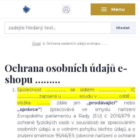
Menu
Hledat
Úvod
Ochrana osobních údajů e-shopu ………
Ochrana osobních údajů e-
shopu ………
Společnost ………………., se sídlem ………………………, IČ
…………………, zapsaná u …………….. soudu v ……………….., oddíl ….,
vložka …………..
(dále jen
„prodávající“
nebo
„správce“
) zpracovává ve smyslu nařízení
Evropského parlamentu a Rady (EU) č. 2016/679 o
ochraně fyzických osob v souvislosti se zpracováním
osobních údajů a o volném pohybu těchto údajů a o
zrušení směrnice 95/46/ES (obecné nařízení o ochraně