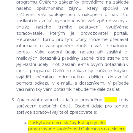
programu Ověřeno zákazníky provádíme na základě
našeho oprávněného zájmu, který spočívá ve
zjišťování vaší spokojenosti s nákupem u nás. Pro
zasílání dotazníků, vyhodnocování vaší zpětné vazby a
analýz našeho tržního postavení využíváme
zpracovatele, kterým je provozovatel portálu
Heureka.cz; tomu pro tyto účely můžeme předávat
informace o zakoupeném zboží a vaši e-mailovou
adresu. Vaše osobní údaje nejsou při zasílání e-
mailových dotazníků předány žádné třetí straně pro
její vlastní účely. Proti zasílání e-mailových dotazníků v
rámci programu Ověřeno zákazníky můžete kdykoli
vyjádřit námitku odmítnutím dalších dotazníků
pomocí odkazu v e-mailu s dotazníkem. V případě
vaší námitky vám dotazník nebudeme dále zasílat.
Zpracování osobních údajů je prováděno
…………..
tedy
správcem osobních údajů. Osobní údaje pro tohoto
správce zpracovávají také zpracovatelé:
Poskytovatelem služby Eshop-rychle,
provozované společností Golemos s.r.o., sídlem