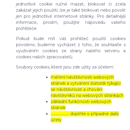
jednotlivé cookie ručně mazat, blokovat či zcela
zakázat jejich použití, lze je také blokovat nebo povolit
jen pro jednotlivé internetové stránky. Pro detailnější
informace, prosím, použijte nápovědu vašeho
prohlížeče.
Pokud bude mít váš prohlížeč použití cookies
povoleno, budeme vycházet z toho, že souhlasíte s
využíváním cookies ze strany našeho serveru a
cookies našich zpracovatelů.
Soubory cookies, které jsou zde užity za účelem:
měření návštěvnosti webových
stránek a vytváření statistik týkající
se návštěvnosti a chování
návštěvníků na webových stránkách
základní funkčnosti webových
stránek
………………… doplňte o případné další
účely