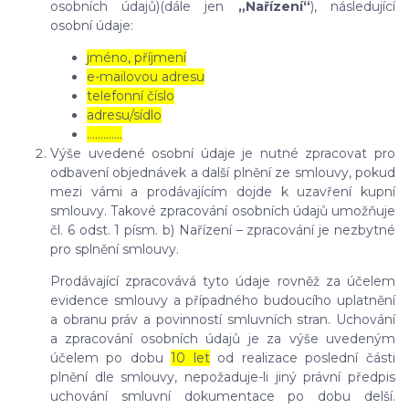
osobních údajů)(dále jen
„Nařízení“
), následující
osobní údaje:
jméno, příjmení
e-mailovou adresu
telefonní číslo
adresu/sídlo
………....
Výše uvedené osobní údaje je nutné zpracovat pro
odbavení objednávek a další plnění ze smlouvy, pokud
mezi vámi a prodávajícím dojde k uzavření kupní
smlouvy. Takové zpracování osobních údajů umožňuje
čl. 6 odst. 1 písm. b) Nařízení – zpracování je nezbytné
pro splnění smlouvy.
Prodávající zpracovává tyto údaje rovněž za účelem
evidence smlouvy a případného budoucího uplatnění
a obranu práv a povinností smluvních stran. Uchování
a zpracování osobních údajů je za výše uvedeným
účelem po dobu
10 let
od realizace poslední části
plnění dle smlouvy, nepožaduje-li jiný právní předpis
uchování smluvní dokumentace po dobu delší.