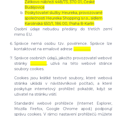
Zátkovo nábřeží 448/73, 370 01, České
Budějovice
Poskytovatel služby Heureka, provozované
společností Heureka Shopping s.r.o., sídlem
Karolinská 650/1, 186 00, Praha 8-Karlín
Osobní údaje nebudou předány do třetích zemí
mimo EU.
Správce nemá osobu tzv. pověřence. Správce lze
kontaktovat na emailové adrese
………………….
Správce osobních údajů, jakožto provozovatel webové
stránky
…………………
, užívá na této webové stránce
soubory cookies.
Cookies jsou krátké textové soubory, které webová
stránka ukládá v návštěvníkově počítači, a které
poskytuje internetový prohlížeč pokaždé, když se
uživatel na stránku vrátí.
Standardní webové prohlížeče (Internet Explorer,
Mozilla Firefox, Google Chrome apod.) podporují
správu cookies. V rámci nastavení prohlížečů můžete